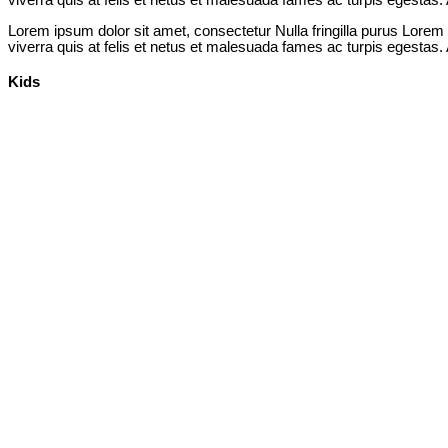
viverra quis at felis et netus et malesuada fames ac turpis egesta
Lorem ipsum dolor sit amet, consectetur Nulla fringilla purus Lorem
viverra quis at felis et netus et malesuada fames ac turpis egesta
Kids