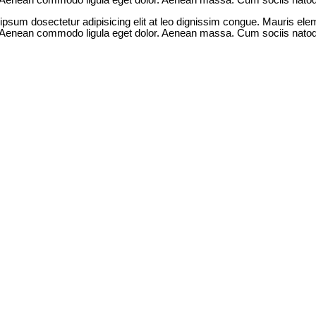
s. Aenean commodo ligula eget dolor. Aenean massa. Cum sociis natoq
 ipsum dosectetur adipisicing elit at leo dignissim congue. Mauris e
s. Aenean commodo ligula eget dolor. Aenean massa. Cum sociis natoq