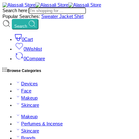
Search here
Popular Searches:
Sweater
Jacket
Shirt
Search
0
Cart
0
Wishlist
0
Compare
Browse Categories
Devices
Face
Makeup
Skincare
Makeup
Perfumes & Incense
Skincare
Brands