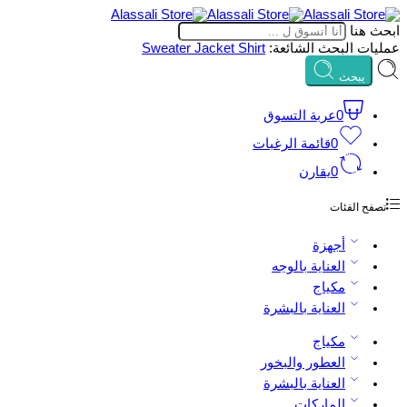
ابحث هنا
عمليات البحث الشائعة:
Shirt
Jacket
Sweater
يبحث
0
عربة التسوق
0
قائمة الرغبات
0
يقارن
تصفح الفئات
أجهزة
العناية بالوجه
مكياج
العناية بالبشرة
مكياج
العطور والبخور
العناية بالبشرة
الماركات