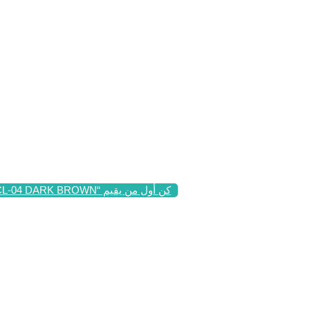
كن أول من يقيم “ULTRA THIN BROW PENCIL PCL-04 DARK BROWN”