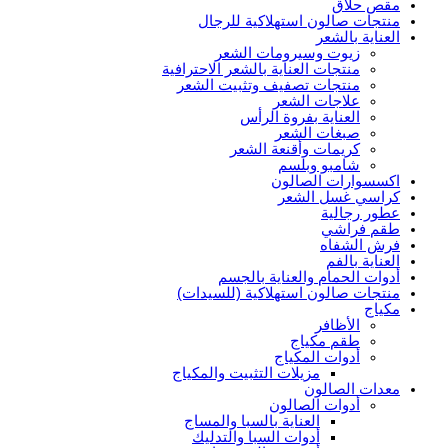
مقص حلاق
منتجات صالون استهلاكية للرجال
العناية بالشعر
زيوت وسيرومات الشعر
منتجات العناية بالشعر الاحترافية
منتجات تصفيف وتثبيت الشعر
علاجات الشعر
العناية بفروة الرأس
صبغات الشعر
كريمات وأقنعة الشعر
شامبو وبلسم
اكسسوارات الصالون
كراسي غسل الشعر
عطور رجالية
طقم فراشي
فرش الشفاه
العناية بالفم
أدوات الحمام والعناية بالجسم
منتجات صالون استهلاكية (للسيدات)
مكياج
الأظافر
طقم مكياج
أدوات المكياج
مزيلات التثبيت والمكياج
معدات الصالون
أدوات الصالون
العناية بالسبا والمساج
أدوات السبا والتدليك