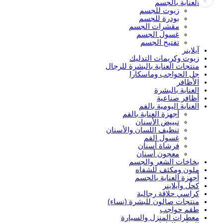
العناية بالجسم
زيوت للجسم
بودرة للجسم
مقشرات الجسم
غسول الجسم
تفتيح الجسم
آيلاينر
زيوت وكريمات التدليك
منتجات العناية بالبشرة للرجال
جل الحواجب وماسكارا
الأظافر
العناية بالبشرة
أظافر صناعية
العناية اليومية بالفم
أجهزة العناية بالفم
تبييض الأسنان
تنظيف اللسان والأسنان
غسول الفم
فرشاة أسنان
معجون أسنان
بخاخات الشعر والجسم
ملون ومكثف للشفاه
أجهزة العناية بالجسم
كحل وآيلاينر
كراسي حلاقة رجالية
منتجات صالون للبشرة (نساء)
طقم حواجب
معطرات المنزل والسيارة