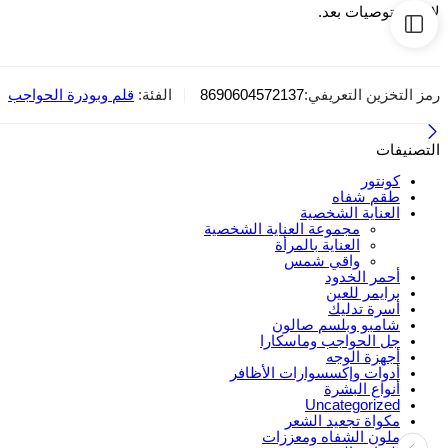
لا توجد توصيات بعد.
رمز التخزين التعريفي:
8690604572137
الفئة:
قلم وبودرة الحواجب
التصنيفات
كونتور
طقم شفاه
العناية الشخصية
مجموعة العناية الشخصية
العناية بالمرأة
واقي شمس
أحمر الخدود
برايمر للعين
أسرة تدليك
شامبو وبلسم صالون
جل الحواجب وماسكارا
أجهزة الوجه
أدوات وإكسسوارات الأظافر
أنواع البشرة
Uncategorized
مكواة تجعيد الشعر
ملون الشفاه ومعززات