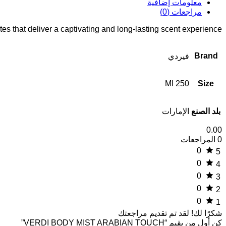
معلومات إضافية
مراجعات (0)
es that deliver a captivating and long-lasting scent experience.
Brand
فيردي
250 Ml
Size
بلد الصنع
الإمارات
0.00
0 المراجعات
0
5
0
4
0
3
0
2
0
1
شكرًا لك!
لقد تم تقديم مراجعتك
كن أول من يقيم “VERDI BODY MIST ARABIAN TOUCH”