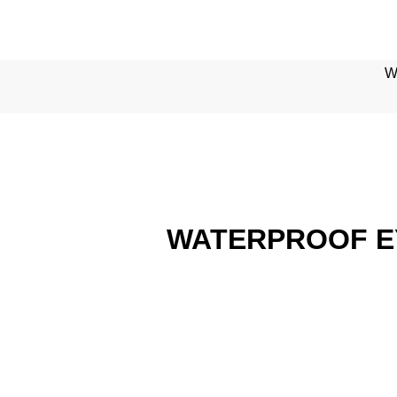
W
WATERPROOF EY