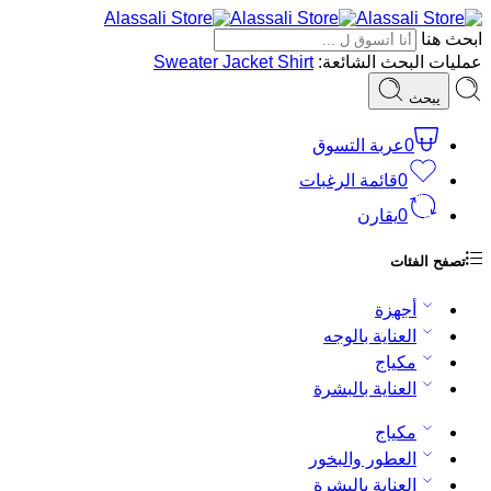
ابحث هنا
عمليات البحث الشائعة:
Shirt
Jacket
Sweater
يبحث
0
عربة التسوق
0
قائمة الرغبات
0
يقارن
تصفح الفئات
أجهزة
العناية بالوجه
مكياج
العناية بالبشرة
مكياج
العطور والبخور
العناية بالبشرة