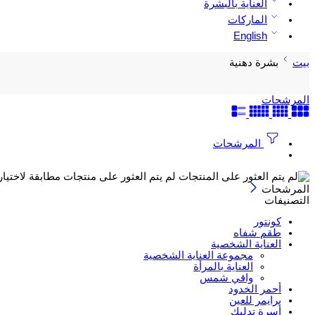
العناية بالبشرة
الماركات
English
بيت
بشرة دهنية
المرشحات
المرشحات
لم يتم العثور على منتجات مطابقة لاختيار
المرشحات
التصنيفات
كونتور
طقم شفاه
العناية الشخصية
مجموعة العناية الشخصية
العناية بالمرأة
واقي شمس
أحمر الخدود
برايمر للعين
أسرة تدليك