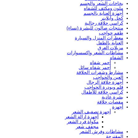
بخاخات الشعر والجسم
ملون ومكثف للشفاه
أجهزة العناية بالجسم
كحل وآيلاينر
كراسي حلاقة رجالية
منتجات صالون للبشرة (نساء)
طقم حواجب
معطرات المنزل والسيارة
العناية بالطفل
مزيلات العرق
مشاطات الشعر وإكسسوارات
الشفاه
أحمر شفاه
أحمر شفاه سائل
مشارط وشفرات الحلاقة
العين والحواجب
أجهزة حلاقة الرجال
قلم وبودرة الحواجب
كراسي حلاقة للأطفال
بشرة عادية
مقصات حلاقة
أجهزة
أجهزة تصفيف الشعر
أجهزة إزالة الشعر
مكواة فرد الشعر
مجفف شعر
مشاطات وفرش الشعر
المقترحة