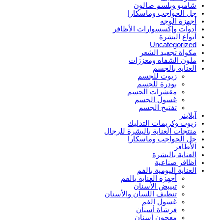
شامبو وبلسم صالون
جل الحواجب وماسكارا
أجهزة الوجه
أدوات وإكسسوارات الأظافر
أنواع البشرة
Uncategorized
مكواة تجعيد الشعر
ملون الشفاه ومعززات
العناية بالجسم
زيوت للجسم
بودرة للجسم
مقشرات الجسم
غسول الجسم
تفتيح الجسم
آيلاينر
زيوت وكريمات التدليك
منتجات العناية بالبشرة للرجال
جل الحواجب وماسكارا
الأظافر
العناية بالبشرة
أظافر صناعية
العناية اليومية بالفم
أجهزة العناية بالفم
تبييض الأسنان
تنظيف اللسان والأسنان
غسول الفم
فرشاة أسنان
معجون أسنان