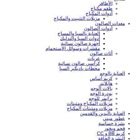
الأظافر
طقم مكياج
أدوات المكياج
مزيلات التثبيت والمكياج
معدات الصالون
أدوات الصالون
العناية بالسبا والمساج
أدوات السبا والتدليك
أجهزة صالون نسائية
مقشرات وسوائل الاستحمام
أثاث صالون
عربات
كراسي صالون نسائية
محطات باديكير السبا
العناية بالوجه
كريم أساس
هايلايتر
بالات الوجه
بودرة الوجه
برايمر للوجه
مزيلات المكياج ومثبتات
مزيلات ومثبتات المكياج
العناية باليدين والقدمين
عطور ميني
بشرة حساسة
فحم وبخور
كريم BB و CC
البشرة الجافة