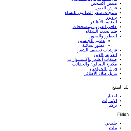
مبيض أكسجين
فرش العيون
منتجات شعر الصالون للنساء
برونزر
العناية بالأظافر
خافي العيوب ومصححات
قلم تحديد الشفاه
العطور والبخور
عطور للجنسين
عطور نسائية
فرشات تجفيف الشعر
العناية بالعين
صبغات الشعر وإكسسوارات
مكياج الصالون والحقائب
فرش الحواجب
مزيل طلاء الأظافر
بلد الصنع
اختبار
الإمارات
تركيا
Finish
طبيعي
مات