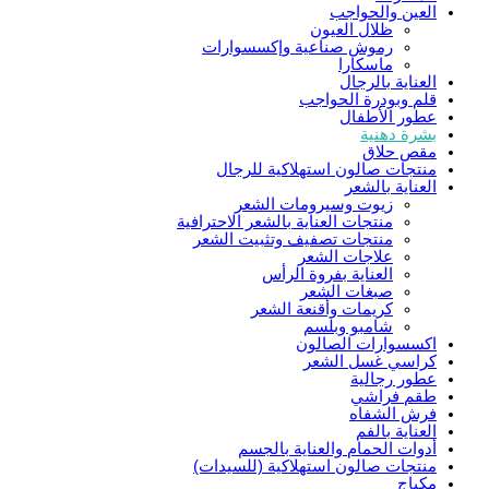
العين والحواجب
ظلال العيون
رموش صناعية وإكسسوارات
ماسكارا
العناية بالرجال
قلم وبودرة الحواجب
عطور الأطفال
بشرة دهنية
مقص حلاق
منتجات صالون استهلاكية للرجال
العناية بالشعر
زيوت وسيرومات الشعر
منتجات العناية بالشعر الاحترافية
منتجات تصفيف وتثبيت الشعر
علاجات الشعر
العناية بفروة الرأس
صبغات الشعر
كريمات وأقنعة الشعر
شامبو وبلسم
اكسسوارات الصالون
كراسي غسل الشعر
عطور رجالية
طقم فراشي
فرش الشفاه
العناية بالفم
أدوات الحمام والعناية بالجسم
منتجات صالون استهلاكية (للسيدات)
مكياج