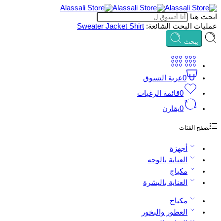
ابحث هنا
عمليات البحث الشائعة:
Shirt
Jacket
Sweater
يبحث
0
عربة التسوق
0
قائمة الرغبات
0
يقارن
تصفح الفئات
أجهزة
العناية بالوجه
مكياج
العناية بالبشرة
مكياج
العطور والبخور