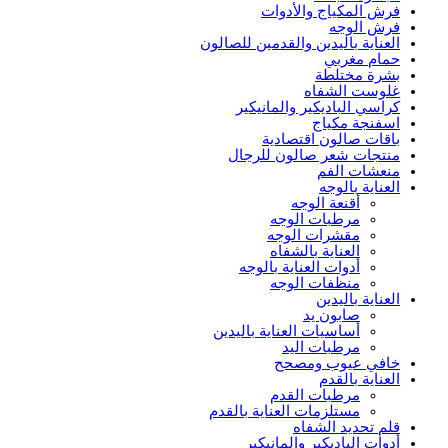
فرش المكياج والأدوات
فرش الوجه
العناية باليدين والقدمين للصالون
حمام مغربي
بشرة مختلطة
غلوست الشفاه
كراسي الباديكير والمانيكير
اسفنجة مكياج
باقات صالون اقتصادية
منتجات شعر صالون للرجال
منعشات الفم
العناية بالوجه
أقنعة الوجه
مرطبات الوجه
مقشرات الوجه
العناية بالشفاه
أدوات العناية بالوجه
منظفات الوجه
العناية باليدين
صابون يد
أساسيات العناية باليدين
مرطبات اليد
خافي عيوب ومصحح
العناية بالقدم
مرطبات القدم
مستلزمات العناية بالقدم
قلم تحديد الشفاه
أدوات الباديكير والمانيكير