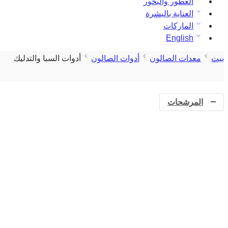
العطور والبخور
العناية بالبشرة
الماركات
English
بيت
معدات الصالون
أدوات الصالون
أدوات السبا والتدليك
المرشحات