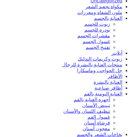
Uncategorized
مكواة تجعيد الشعر
ملون الشفاه ومعززات
العناية بالجسم
زيوت للجسم
بودرة للجسم
مقشرات الجسم
غسول الجسم
تفتيح الجسم
آيلاينر
زيوت وكريمات التدليك
منتجات العناية بالبشرة للرجال
جل الحواجب وماسكارا
الأظافر
العناية بالبشرة
أظافر صناعية
العناية اليومية بالفم
أجهزة العناية بالفم
تبييض الأسنان
تنظيف اللسان والأسنان
غسول الفم
فرشاة أسنان
معجون أسنان
بخاخات الشعر والجسم