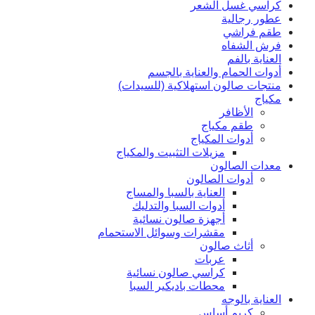
كراسي غسل الشعر
عطور رجالية
طقم فراشي
فرش الشفاه
العناية بالفم
أدوات الحمام والعناية بالجسم
منتجات صالون استهلاكية (للسيدات)
مكياج
الأظافر
طقم مكياج
أدوات المكياج
مزيلات التثبيت والمكياج
معدات الصالون
أدوات الصالون
العناية بالسبا والمساج
أدوات السبا والتدليك
أجهزة صالون نسائية
مقشرات وسوائل الاستحمام
أثاث صالون
عربات
كراسي صالون نسائية
محطات باديكير السبا
العناية بالوجه
كريم أساس