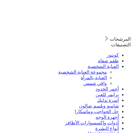
المرشحات
التصنيفات
كونتور
طقم شفاه
العناية الشخصية
مجموعة العناية الشخصية
العناية بالمرأة
واقي شمس
أحمر الخدود
برايمر للعين
أسرة تدليك
شامبو وبلسم صالون
جل الحواجب وماسكارا
أجهزة الوجه
أدوات وإكسسوارات الأظافر
أنواع البشرة