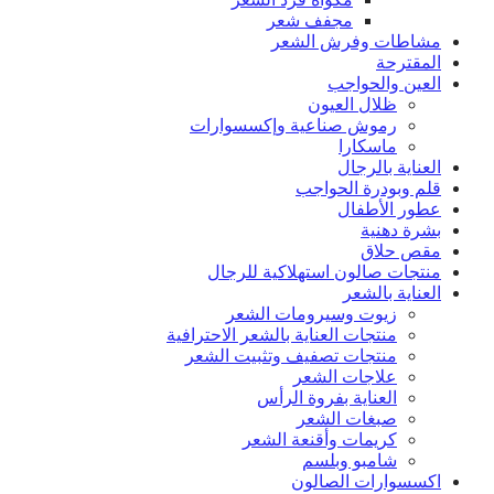
مجفف شعر
مشاطات وفرش الشعر
المقترحة
العين والحواجب
ظلال العيون
رموش صناعية وإكسسوارات
ماسكارا
العناية بالرجال
قلم وبودرة الحواجب
عطور الأطفال
بشرة دهنية
مقص حلاق
منتجات صالون استهلاكية للرجال
العناية بالشعر
زيوت وسيرومات الشعر
منتجات العناية بالشعر الاحترافية
منتجات تصفيف وتثبيت الشعر
علاجات الشعر
العناية بفروة الرأس
صبغات الشعر
كريمات وأقنعة الشعر
شامبو وبلسم
اكسسوارات الصالون