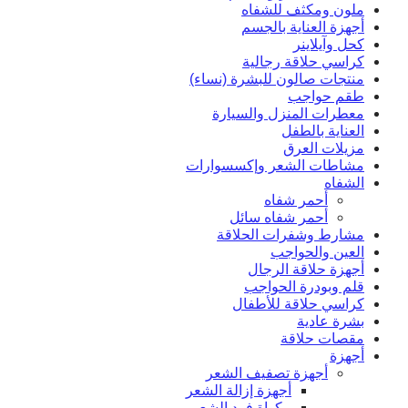
ملون ومكثف للشفاه
أجهزة العناية بالجسم
كحل وآيلاينر
كراسي حلاقة رجالية
منتجات صالون للبشرة (نساء)
طقم حواجب
معطرات المنزل والسيارة
العناية بالطفل
مزيلات العرق
مشاطات الشعر وإكسسوارات
الشفاه
أحمر شفاه
أحمر شفاه سائل
مشارط وشفرات الحلاقة
العين والحواجب
أجهزة حلاقة الرجال
قلم وبودرة الحواجب
كراسي حلاقة للأطفال
بشرة عادية
مقصات حلاقة
أجهزة
أجهزة تصفيف الشعر
أجهزة إزالة الشعر
مكواة فرد الشعر