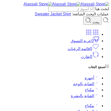
ابحث هنا
عمليات البحث الشائعة:
Shirt
Jacket
Sweater
يبحث
0
عربة التسوق
0
قائمة الرغبات
0
يقارن
تصفح الفئات
أجهزة
العناية بالوجه
مكياج
العناية بالبشرة
مكياج