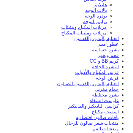
هايلايتر
بالات الوجه
بودرة الوجه
برايمر للوجه
مزيلات المكياج ومثبتات
مزيلات ومثبتات المكياج
العناية باليدين والقدمين
عطور ميني
بشرة حساسة
فحم وبخور
كريم BB و CC
البشرة الجافة
فرش المكياج والأدوات
فرش الوجه
العناية باليدين والقدمين للصالون
حمام مغربي
بشرة مختلطة
غلوست الشفاه
كراسي الباديكير والمانيكير
اسفنجة مكياج
باقات صالون اقتصادية
منتجات شعر صالون للرجال
منعشات الفم