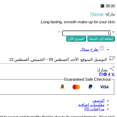
⃁
38.00
ماركة:
Flormar
Long-lasting, smooth make-up for your skin.
كمية
C.POWDER
إضافة إلى السلة
اشتري الآن
CPW
NP-
091
طرح سؤال
MEDIUM
CREAM
التوصيل المتوقع:
الأحد, أغسطس 09 – الخميس, أغسطس 13
ROSE
يشارك
Guaranteed Safe Checkout
الوصف
معلومات إضافية
مراجعات (0)
nt to sweat and humidity thanks due to its special formula. Your skin