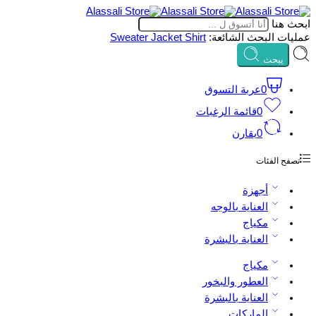
ابحث هنا
عمليات البحث الشائعة:
Shirt
Jacket
Sweater
يبحث
0
عربة التسوق
0
قائمة الرغبات
0
يقارن
تصفح الفئات
أجهزة
العناية بالوجه
مكياج
العناية بالبشرة
مكياج
العطور والبخور
العناية بالبشرة
الماركات