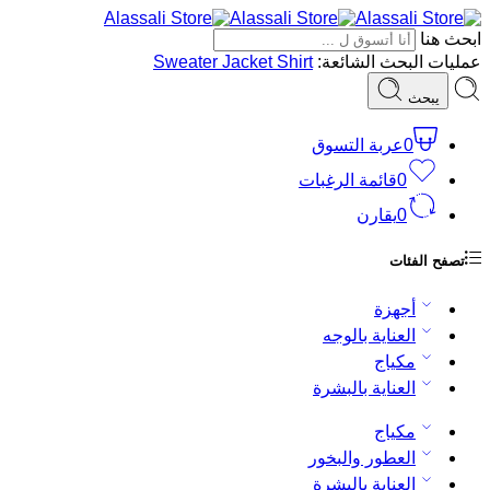
ابحث هنا
عمليات البحث الشائعة:
Shirt
Jacket
Sweater
يبحث
0
عربة التسوق
0
قائمة الرغبات
0
يقارن
تصفح الفئات
أجهزة
العناية بالوجه
مكياج
العناية بالبشرة
مكياج
العطور والبخور
العناية بالبشرة