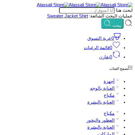
ابحث هنا
عمليات البحث الشائعة:
Shirt
Jacket
Sweater
يبحث
0
عربة التسوق
0
قائمة الرغبات
0
يقارن
تصفح الفئات
أجهزة
العناية بالوجه
مكياج
العناية بالبشرة
مكياج
العطور والبخور
العناية بالبشرة
الماركات