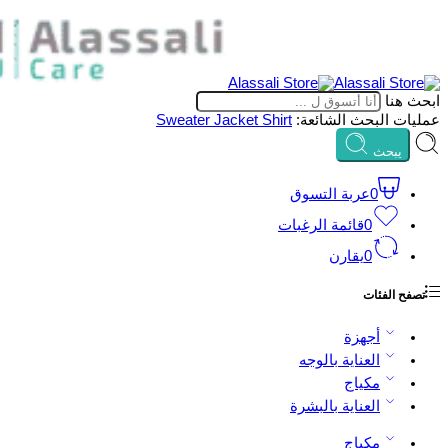
ابحث هنا
عمليات البحث الشائعة:
Shirt
Jacket
Sweater
يبحث
0
عربة التسوق
0
قائمة الرغبات
0
يقارن
تصفح الفئات
أجهزة
العناية بالوجه
مكياج
العناية بالبشرة
مكياج