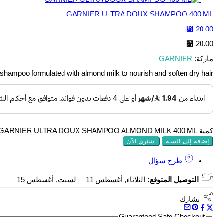
GARNIER ULTRA DOUX SHAMPOO 400 ML
⃁
20.00
⃁
20.00
ماركة:
GARNIER
 shampoo formulated with almond milk to nourish and soften dry hair.
كمية GARNIER ULTRA DOUX SHAMPOO ALMOND MILK 400 ML
إضافة إلى السلة
اشتري الآن
طرح سؤال
التوصيل المتوقع:
الثلاثاء, أغسطس 11 – السبت, أغسطس 15
يشارك
Guaranteed Safe Checkout