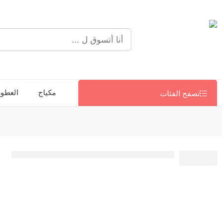
مكياج
العطور
تصفح الفئات