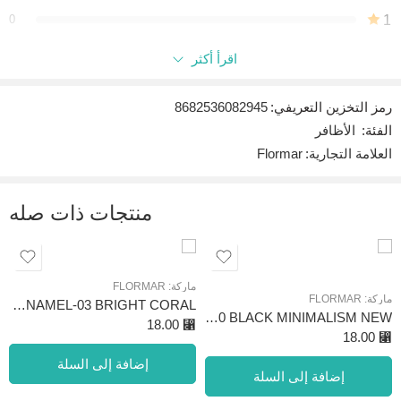
0
1
اقرأ أكثر
كن أول من يقيم “JELLY LOOK NAIL ENAMEL-97
PORCELAINBERRY”
رمز التخزين التعريفي:
8682536082945
التعليقات
الفئة:
الأظافر
لا توجد توصيات بعد.
العلامة التجارية:
Flormar
منتجات ذات صله
ماركة:
FLORMAR
ماركة:
FLORMAR
QUICK DRY NAIL ENAMEL-03 BRIGHT CORAL
QUICK DRY NAIL ENAMEL-10 BLACK MINIMALISM NEW
18.00
⃁
18.00
⃁
إضافة إلى السلة
إضافة إلى السلة