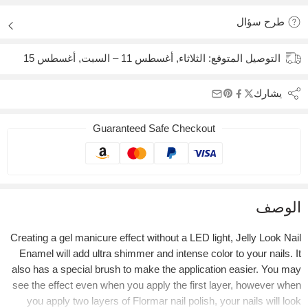
طرح سؤال
التوصيل المتوقع:
الثلاثاء, أغسطس 11 – السبت, أغسطس 15
يشارك
Guaranteed Safe Checkout
الوصف
Creating a gel manicure effect without a LED light, Jelly Look Nail
Enamel will add ultra shimmer and intense color to your nails. It
also has a special brush to make the application easier. You may
see the effect even when you apply the first layer, however when
you apply two layers of Flormar nail polish, your nails will look