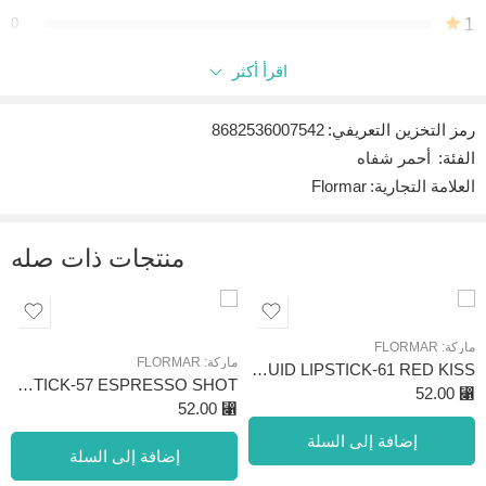
0
1
اقرأ أكثر
كن أول من يقيم “LIGHTWEIGHT LIP POWDER-12 HYPE”
رمز التخزين التعريفي:
8682536007542
التعليقات
الفئة:
أحمر شفاه
لا توجد توصيات بعد.
العلامة التجارية:
Flormar
منتجات ذات صله
ماركة:
FLORMAR
ماركة:
FLORMAR
SILK MATTE LIQUID LIPSTICK-61 RED KISS
SILK MATTE LIQUID LIPSTICK-57 ESPRESSO SHOT
52.00
⃁
52.00
⃁
إضافة إلى السلة
إضافة إلى السلة