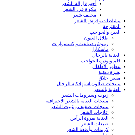
أجهزة إزالة الشعر
مكواة فرد الشعر
مجفف شعر
مشاطات وفرش الشعر
المقترحة
العين والحواجب
ظلال العيون
رموش صناعية وإكسسوارات
ماسكارا
العناية بالرجال
قلم وبودرة الحواجب
عطور الأطفال
بشرة دهنية
مقص حلاق
منتجات صالون استهلاكية للرجال
العناية بالشعر
زيوت وسيرومات الشعر
منتجات العناية بالشعر الاحترافية
منتجات تصفيف وتثبيت الشعر
علاجات الشعر
العناية بفروة الرأس
صبغات الشعر
كريمات وأقنعة الشعر