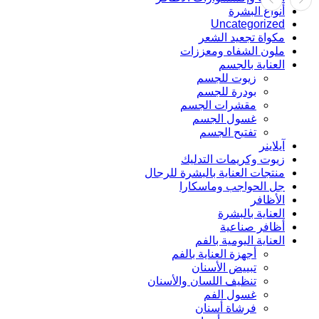
أنواع البشرة
Uncategorized
مكواة تجعيد الشعر
ملون الشفاه ومعززات
العناية بالجسم
زيوت للجسم
بودرة للجسم
مقشرات الجسم
غسول الجسم
تفتيح الجسم
آيلاينر
زيوت وكريمات التدليك
منتجات العناية بالبشرة للرجال
جل الحواجب وماسكارا
الأظافر
العناية بالبشرة
أظافر صناعية
العناية اليومية بالفم
أجهزة العناية بالفم
تبييض الأسنان
تنظيف اللسان والأسنان
غسول الفم
فرشاة أسنان