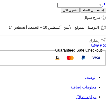
كمية
PERT
إضافة إلى السلة
اشتري الآن
PLUS
HENNA
طرح سؤال
STRONGER
SHAMPOO
التوصيل المتوقع:
الأثنين, أغسطس 10 – الجمعة, أغسطس 14
400
ML
يشارك
Guaranteed Safe Checkout
الوصف
معلومات إضافية
مراجعات (0)