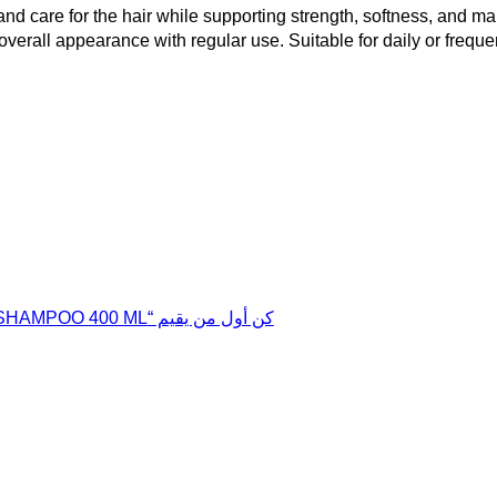
and care for the hair while supporting strength, softness, and ma
overall appearance with regular use. Suitable for daily or frequen
كن أول من يقيم “PERT PLUS HENNA STRONGER SHAMPOO 400 ML”