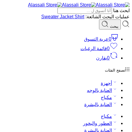
ابحث هنا
عمليات البحث الشائعة:
Shirt
Jacket
Sweater
يبحث
0
عربة التسوق
0
قائمة الرغبات
0
يقارن
تصفح الفئات
أجهزة
العناية بالوجه
مكياج
العناية بالبشرة
مكياج
العطور والبخور
العناية بالبشرة