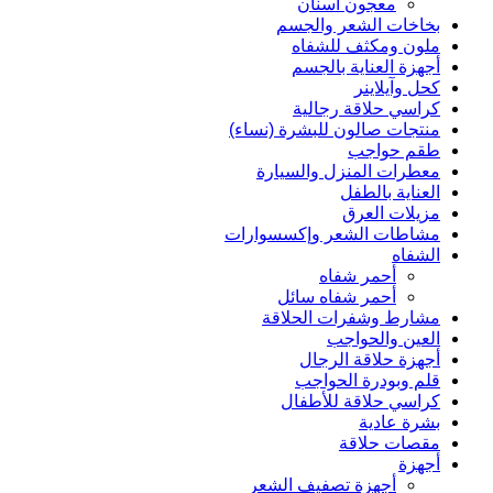
معجون أسنان
بخاخات الشعر والجسم
ملون ومكثف للشفاه
أجهزة العناية بالجسم
كحل وآيلاينر
كراسي حلاقة رجالية
منتجات صالون للبشرة (نساء)
طقم حواجب
معطرات المنزل والسيارة
العناية بالطفل
مزيلات العرق
مشاطات الشعر وإكسسوارات
الشفاه
أحمر شفاه
أحمر شفاه سائل
مشارط وشفرات الحلاقة
العين والحواجب
أجهزة حلاقة الرجال
قلم وبودرة الحواجب
كراسي حلاقة للأطفال
بشرة عادية
مقصات حلاقة
أجهزة
أجهزة تصفيف الشعر