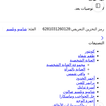
لا توجد توصيات بعد.
رمز التخزين التعريفي:
6281031260128
الفئة:
شامبو وبلسم
التصنيفات
كونتور
طقم شفاه
العناية الشخصية
مجموعة العناية الشخصية
العناية بالمرأة
واقي شمس
أحمر الخدود
برايمر للعين
أسرة تدليك
شامبو وبلسم صالون
جل الحواجب وماسكارا
أجهزة الوجه
أدوات وإكسسوارات الأظافر