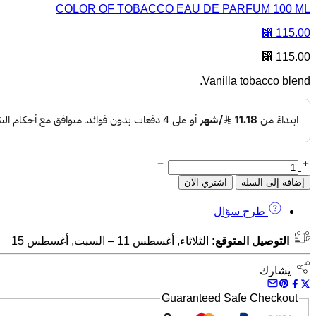
COLOR OF TOBACCO EAU DE PARFUM 100 ML
⃁
115.00
⃁
115.00
Vanilla tobacco blend.
كمية
VANILLA
إضافة إلى السلة
اشتري الآن
AND
TABAC
طرح سؤال
EAU
DE
PARFUM
التوصيل المتوقع:
الثلاثاء, أغسطس 11 – السبت, أغسطس 15
100
ML
يشارك
Guaranteed Safe Checkout