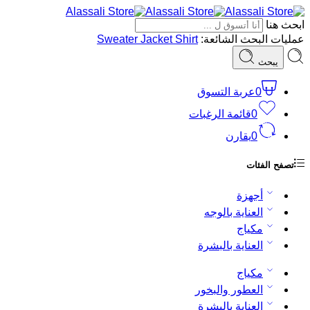
ابحث هنا
عمليات البحث الشائعة:
Shirt
Jacket
Sweater
يبحث
0
عربة التسوق
0
قائمة الرغبات
0
يقارن
تصفح الفئات
أجهزة
العناية بالوجه
مكياج
العناية بالبشرة
مكياج
العطور والبخور
العناية بالبشرة