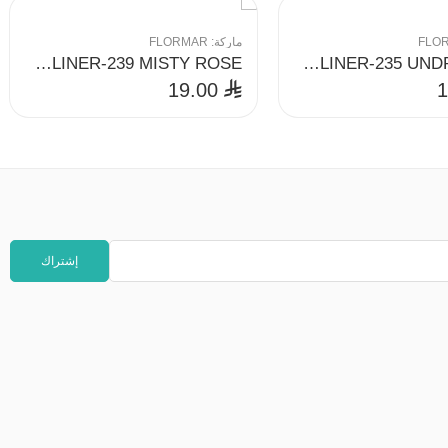
FLO
ماركة:
FLORMAR
WATERPROOF LIPLINER-239 MISTY ROSE
WATERPROOF LIPLINER-235 UNDRESSED
19.00
⃁