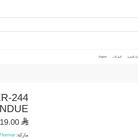
اية بالبشرة
الماركات
English
R-244
ONDUE
19.00
⃁
ماركة:
Flormar