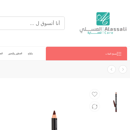
مكياج
العطور والبخور
العن
تصفح الفئات