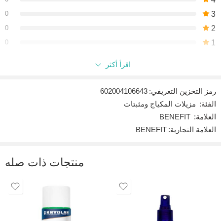
0
3
0
2
0
1
اقرأ أكثر
كن أول من يقيم “BENEFIT CHACHA TINT MANGO TINTED
CHEEK & LIP STAIN”
رمز التخزين التعريفي:
602004106643
التعليقات
الفئة:
مزيلات المكياج ومثبتات
لا توجد توصيات بعد.
العلامة:
BENEFIT
العلامة التجارية:
BENEFIT
منتجات ذات صله