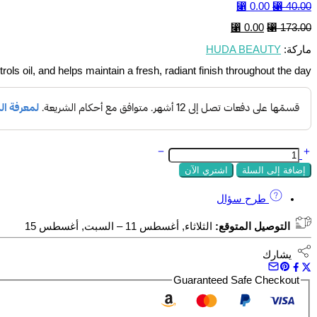
السعر
السعر
⃁
0.00
⃁
40.00
الأصلي
الحالي
السعر
السعر
⃁
0.00
⃁
173.00
هو:
هو:
الأصلي
الحالي
⃁ 0.00.
⃁ 40.00.
ماركة:
HUDA BEAUTY
هو:
هو:
⃁ 0.00.
⃁ 173.00.
ls oil, and helps maintain a fresh, radiant finish throughout the day.
كمية
HUDA
إضافة إلى السلة
اشتري الآن
BEAUTY
MAKEUP
FIXING
طرح سؤال
SPRAY
التوصيل المتوقع:
الثلاثاء, أغسطس 11 – السبت, أغسطس 15
يشارك
Guaranteed Safe Checkout