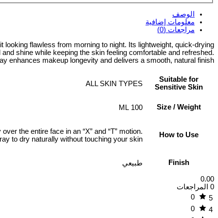
الوصف
معلومات إضافية
مراجعات (0)
ooking flawless from morning to night. Its lightweight, quick‑drying
l and shine while keeping the skin feeling comfortable and refreshed.
spray enhances makeup longevity and delivers a smooth, natural finish.
Suitable for
ALL SKIN TYPES
Sensitive Skin
Size / Weight
100 ML
ver the entire face in an “X” and “T” motion.
How to Use
ray to dry naturally without touching your skin.
Finish
طبيعي
0.00
0 المراجعات
0
5
0
4