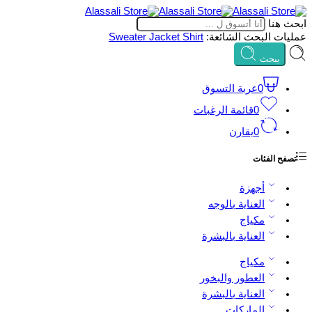
ابحث هنا
عمليات البحث الشائعة:
Shirt
Jacket
Sweater
يبحث
0
عربة التسوق
0
قائمة الرغبات
0
يقارن
تصفح الفئات
أجهزة
العناية بالوجه
مكياج
العناية بالبشرة
مكياج
العطور والبخور
العناية بالبشرة
الماركات