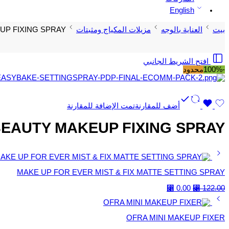
English
بيت
العناية بالوجه
مزيلات المكياج ومثبتات
UP FIXING SPRAY
افتح الشريط الجانبي
-100%
محدود
أضف للمقارنة
تمت الإضافة للمقارنة
EAUTY MAKEUP FIXING SPRAY
MAKE UP FOR EVER MIST & FIX MATTE SETTING SPRAY
السعر
السعر
⃁
0.00
⃁
122.00
الأصلي
الحالي
هو:
هو:
⃁ 0.00.
⃁ 122.00.
OFRA MINI MAKEUP FIXER