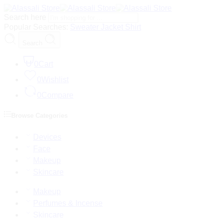
Search here
Popular Searches:
Sweater
Jacket
Shirt
Search
0
Cart
0
Wishlist
0
Compare
Browse Categories
Devices
Face
Makeup
Skincare
Makeup
Perfumes & Incense
Skincare