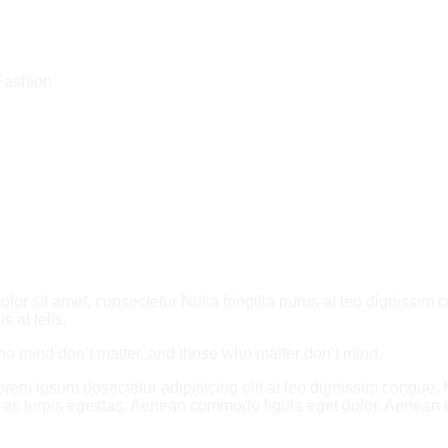
 Fashion
olor sit amet, consectetur Nulla fringilla purus at leo digniss
 at felis.
o mind don’t matter, and those who matter don’t mind.
Lorem ipsum dosectetur adipisicing elit at leo dignissim congue
es ac turpis egestas. Aenean commodo ligula eget dolor. Aenean