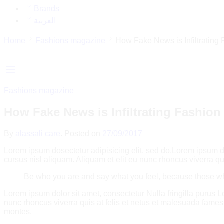
Brands
العربية
Home
Fashions magazine
How Fake News is Infiltrating
Fashions magazine
How Fake News is Infiltrating Fashion
By
alassali care
.
Posted on
27/09/2017
Lorem ipsum dosectetur adipisicing elit, sed do.Lorem ipsum d
cursus nisl aliquam. Aliquam et elit eu nunc rhoncus viverra quis
Be who you are and say what you feel, because those wh
Lorem ipsum dolor sit amet, consectetur Nulla fringilla purus 
nunc rhoncus viverra quis at felis et netus et malesuada fam
montes.